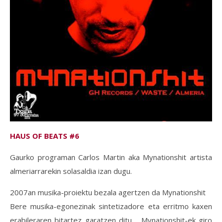
HAUS OF BEATS #6
Gaurko programan Carlos Martin aka Mynationshit artista
almeriarrarekin solasaldia izan dugu.
2007an musika-proiektu bezala agertzen da Mynationshit
Bere musika-egonezinak sintetizadore eta erritmo kaxen
erabileraren bitartez garatzen ditu. . Mynationshit-ek giro