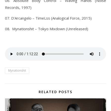
06. Absolute Body Control – Waving Hands (Noise
Records, 1997)
07. D’Arcangelo – TimeLss (Analogical Force, 2015)
08. Mynationshit – Tokyo Mixdown (Unreleased)
Mynationshit
RELATED POSTS