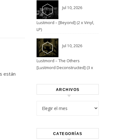
Jul 10, 2026
Lustmord – [Beyond] (2 x Vinyl,
LP)
Jul 10, 2026
Lustmord – The Others
[Lustmord Deconstructed] (3 x
s están
Vinyl)
ARCHIVOS
Archivos
CATEGORÍAS