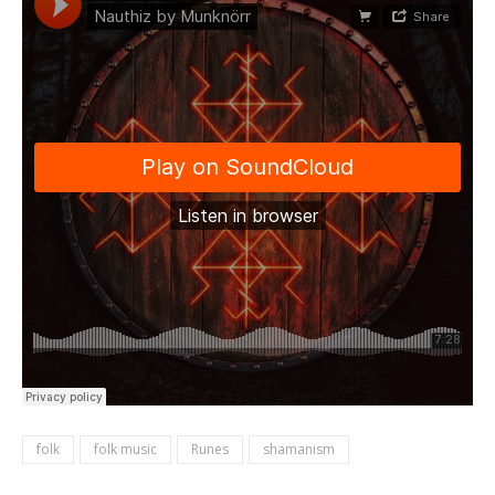
folk
folk music
Runes
shamanism