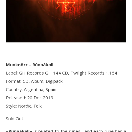
Munknörr ‎– Rúnaákall
Label: GH Records GH 144 CD, Twilight Records 1.154
Format: CD, Album, Digipack
Country: Argentina, Spain
Released: 20 Dec 2019
Style: Nordic, Folk
Sold Out
«Rúnaákall»
is related to the runes , and each rune has a