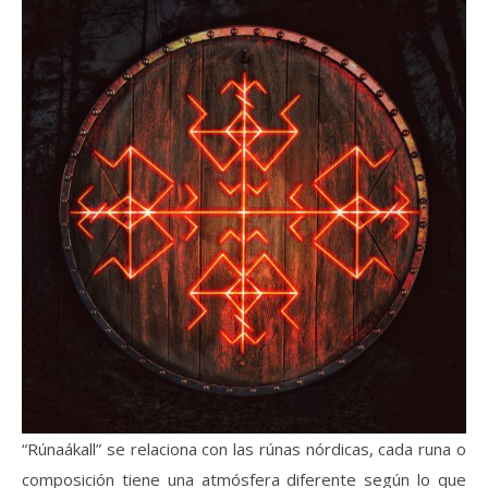
“Rúnaákall” se relaciona con las rúnas nórdicas, cada runa o
composición tiene una atmósfera diferente según lo que