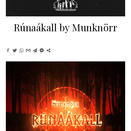
Rúnaákall by Munknörr